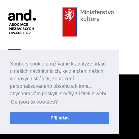
Soubory cookie používáme k analýze údajů
Magistrát hl. m. Prahy podpořil činnost Divadla D21 v roce 2026 celkovou částkou
o našich návštěvnících, ke zlepšení našich
2 050 000,-.
webových stránek, zobrazení
personalizovaného obsahu a k tomu,
abychom vám poskytli skvělý zážitek z webu.
Co jsou to cookies?
Přijímám