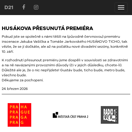
D21
D21
HUSÁKOVA PŘESUNUTÁ PREMIÉRA
Pokud jste se společně s námi těšili na (původně červnovou) premiéru
inscenace Jakuba Vašíčka a Tomáše Jarkovského HUSÁKOVO
TICHO
, tak
vězte, že se jí dočkáte, ale až na počátku nové divadelní sezóny, konkrétně
10. září.
K rozhodnutí přesunout premiéru jsme dospěli v souvislosti se zdravotními
a na ně navázanými provozními důvody (či v jejich důsledku, chcete-li).
Důležité ale je, že o nic nepřijdete! Gustáv bude, ticho bude, metro bude,
všechno bude.
Děkujeme za pochopení.
24. březen 2026